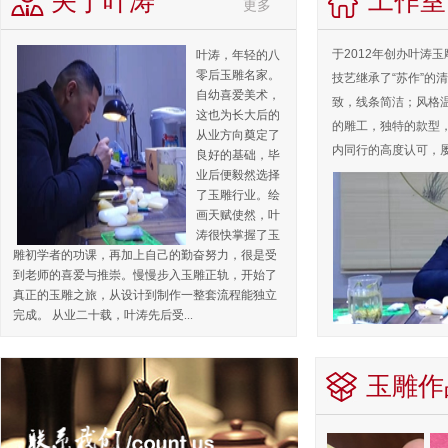
关于叶涛
工作室
更多
于2012年创办叶涛
叶涛，年轻的八
零后玉雕名家。
技艺继承了“苏作”的
自幼喜爱美术，
致，线条简洁；风格
这也为长大后的
的雕工，独特的款型
从业方向奠定了
内同行的高度认可，屡
良好的基础，毕
业后便毅然选择
了玉雕行业。绘
画天赋使然，叶
涛很快掌握了玉
雕初学者的功课，再加上自己的勤奋努力，很是受
到老师的喜爱与推崇。慢慢步入玉雕正轨，开始了
真正的玉雕之旅，从设计到制作一整套流程能独立
完成。 从业二十载，叶涛先后受...
玉雕作